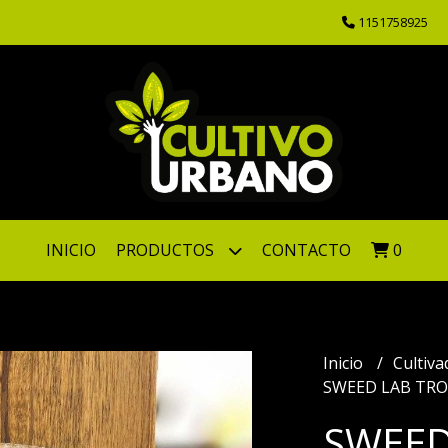
1151758925
INICIO
PRODUCTOS
CONTACTO
0
Inicio
Cultiv
SWEED LAB TROP
SWEED