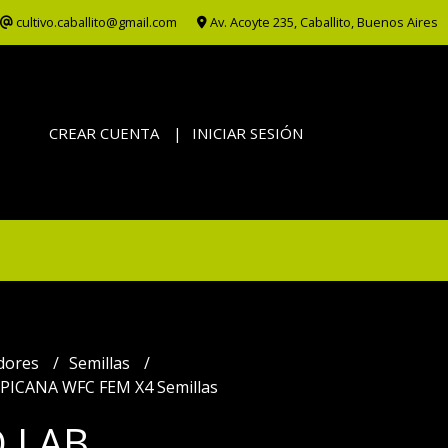
cultivo.caballito@gmail.com
Av. Acoyte 235, Caballito, Buenos Aires
CREAR CUENTA
INICIAR SESIÓN
adores
Semillas
ICANA WFC FEM X4 Semillas
 LAB