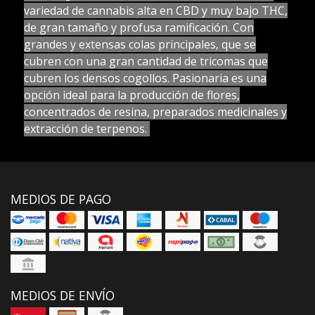
variedad de cannabis alta en CBD y muy bajo THC,
de gran tamaño y profusa ramificación. Con
grandes y extensas colas principales, que se
cubren con una gran cantidad de tricomas que
cubren los densos cogollos. Pasionaria es una
opción ideal para la producción de flores,
concentrados de resina, preparados medicinales y
extracción de terpenos.
MEDIOS DE PAGO
MEDIOS DE ENVÍO